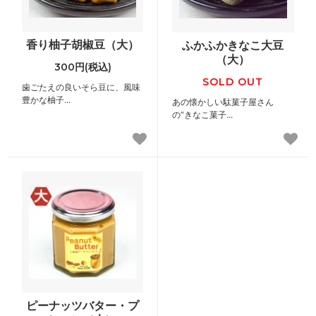
香り柚子胡椒豆（大）
ふかふかきなこ大豆
（大）
300円(税込)
SOLD OUT
歯ごたえの良いそら豆に、風味
豊かな柚子...
あの懐かしい駄菓子屋さん
の“きなこ菓子...
ピーナッツバター・プ